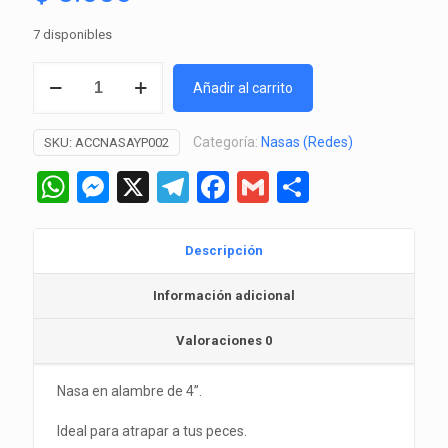
7 disponibles
Nasa
Añadir al carrito
de
4”
Categoría:
Nasas (Redes)
SKU:
ACCNASAYP002
en
Alambre
WhatsApp
Messenger
X
Telegram
Facebook
Gmail
Comparti
y
Plástico
(FN-
Descripción
040)
Información adicional
cantidad
Valoraciones
0
Nasa en alambre de 4”.
Ideal para atrapar a tus peces.