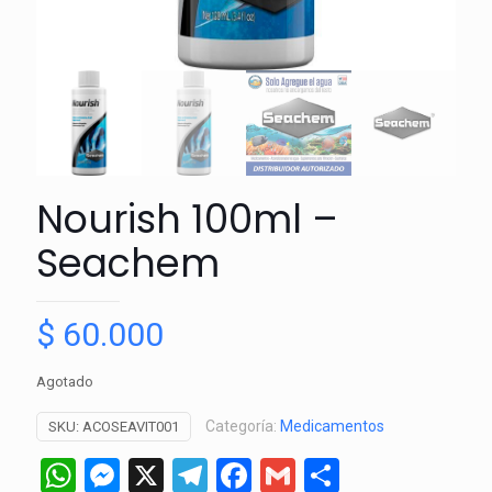
Nourish 100ml –
Seachem
$
60.000
Agotado
Categoría:
Medicamentos
SKU:
ACOSEAVIT001
WhatsApp
Messenger
X
Telegram
Facebook
Gmail
Comparti