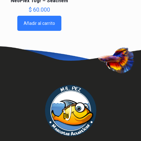
NeoPlex 10gr – Seachem
$
60.000
Añadir al carrito