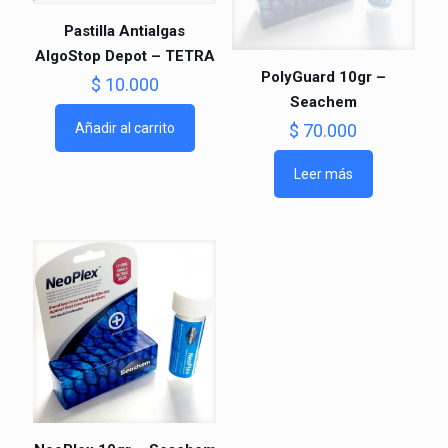
Pastilla Antialgas
AlgoStop Depot – TETRA
PolyGuard 10gr –
$
10.000
Seachem
$
70.000
Añadir al carrito
Leer más