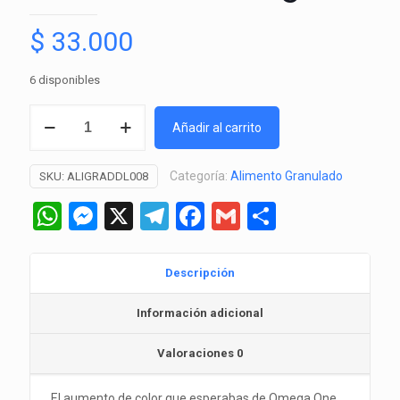
$
33.000
6 disponibles
Omega
Añadir al carrito
One
Mini
Categoría:
Alimento Granulado
SKU:
ALIGRADDL008
Color
Pellets
WhatsApp
Messenger
X
Telegram
Facebook
Gmail
Comparti
100gr
cantidad
Descripción
Información adicional
Valoraciones
0
El aumento de color que esperabas de Omega One,