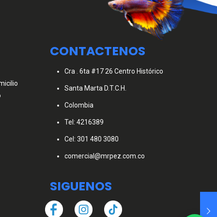
CONTACTENOS
Cra . 6ta #17 26 Centro Histórico
icilio
Santa Marta D.T.C.H.
o
Colombia
Tel: 4216389
Cel: 301 480 3080
comercial@mrpez.com.co
SIGUENOS