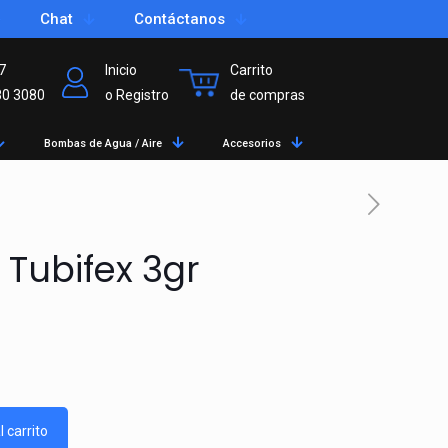
Chat
Contáctanos
7
Inicio
Carrito
80 3080
o Registro
de compras
Bombas de Agua / Aire
Accesorios
Tubifex 3gr
l carrito