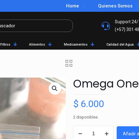
Home
Quienes Somos
Support 24/
(+57) 301 4
Filtros
Alimentos
Medicamentos
Calidad del Agua
Omega One 
$
6.000
2 disponibles
Omega
Añadir a
One