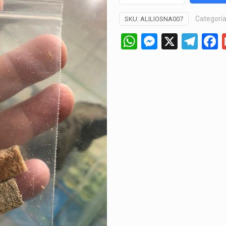
Tubifex
Categorí
SKU:
ALILIOSNA007
3gr
cantidad
WhatsApp
Messeng
X
Tel