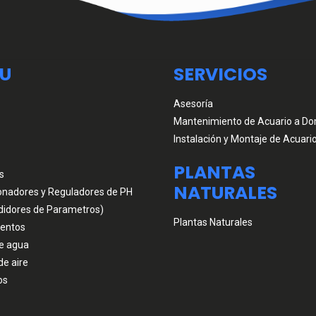
U
SERVICIOS
Asesoría
Mantenimiento de Acuario a Dom
Instalación y Montaje de Acuari
PLANTAS
s
NATURALES
onadores y Reguladores de PH
didores de Parametros)
Plantas Naturales
entos
e agua
de aire
os