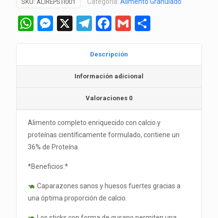
Categoría:
Alimento Granulado
SKU:
ALIREPSTI001
WhatsApp
Messenger
X
Telegram
Facebook
Gmail
Comparti
Descripción
Información adicional
Valoraciones
0
Alimento completo enriquecido con calcio y
proteínas científicamente formulado, contiene un
36% de Proteína.
*Beneficios:*
Caparazones sanos y huesos fuertes gracias a
una óptima proporción de calcio.
Los sticks con forma de gusano permiten una