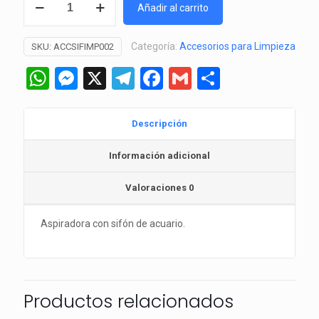
Añadir al carrito
Agitador
(Resun)
Categoría:
Accesorios para Limpieza
SKU:
ACCSIFIMP002
cantidad
WhatsApp
Messenger
X
Telegram
Facebook
Gmail
Comparti
Descripción
Información adicional
Valoraciones
0
Aspiradora con sifón de acuario.
Productos relacionados