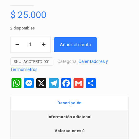
$
25.000
2 disponibles
Termómetro
Añadir al carrito
Digital
LCD
Categoría:
Calentadores y
SKU:
ACCTERTDI001
3D
Termometros
cantidad
WhatsApp
Messenger
X
Telegram
Facebook
Gmail
Comparti
Descripción
Información adicional
Valoraciones
0