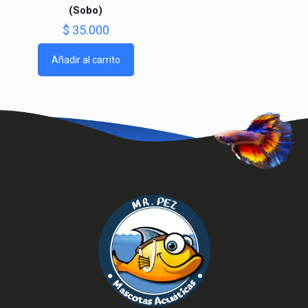
⁠(Sobo)
$
35.000
Añadir al carrito