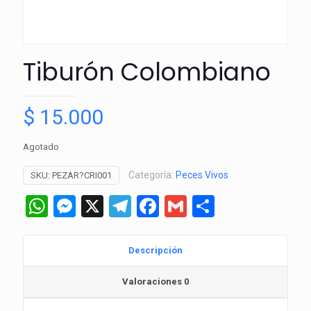
Tiburón Colombiano
$
15.000
Agotado
Categoría:
Peces Vivos
SKU:
PEZAR?CRI001
WhatsApp
Messenger
X
Telegram
Facebook
Gmail
Comparti
Descripción
Valoraciones
0