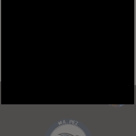
Actividad 1 - Para realizar CADA 3 DÍAS
Actividad 2 - Para realizar CADA 12 DÍAS
WhatsApp
Messenger
X
Telegram
Facebook
Gmail
Comparti