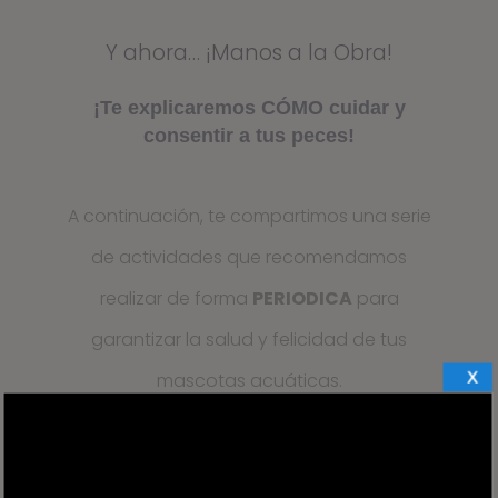
Y ahora… ¡Manos a la Obra!
¡Te explicaremos CÓMO cuidar y
consentir a tus peces!
A continuación, te compartimos una serie
de actividades que recomendamos
realizar de forma
PERIODICA
para
garantizar la salud y felicidad de tus
X
mascotas acuáticas.
¡Cada actividad tiene su Magia!