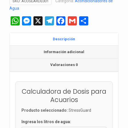
Categoría:
Acondicionadores de
SKU:
ACOSEARDE001
Agua
WhatsApp
Messenger
X
Telegram
Facebook
Gmail
Comparti
Descripción
Información adicional
Valoraciones
0
Calculadora de Dosis para
Acuarios
Producto seleccionado:
StressGuard
Ingresa los litros de agua: