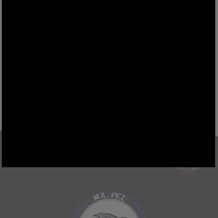
Actividad 1 - Para realizar CADA 3 DÍAS
Actividad 2 - Para realizar CADA 12 DÍAS
WhatsApp
Messenger
X
Telegram
Facebook
Gmail
Comparti