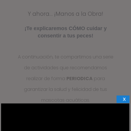
Y ahora… ¡Manos a la Obra!
¡Te explicaremos CÓMO cuidar y
consentir a tus peces!
A continuación, te compartimos una serie
de actividades que recomendamos
realizar de forma
PERIODICA
para
garantizar la salud y felicidad de tus
X
mascotas acuáticas.
¡Cada actividad tiene su Magia!