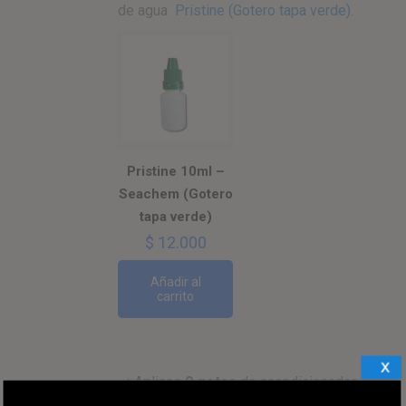
de agua
Pristine (Gotero tapa verde)
.
Pristine 10ml –
Seachem (Gotero
tapa verde)
$
12.000
Añadir al
carrito
X
✓
Aplicas
9
gotas
de acondicionador
de agua
Stressguard (Gotero tapa