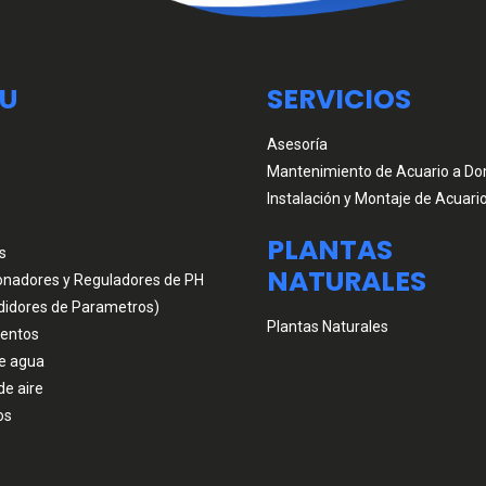
U
SERVICIOS
Asesoría
Mantenimiento de Acuario a Dom
Instalación y Montaje de Acuari
PLANTAS
s
NATURALES
onadores y Reguladores de PH
didores de Parametros)
Plantas Naturales
entos
e agua
de aire
os