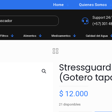
Home
Quienes Somos
Support 24/
(+57) 301 4
Filtros
Alimentos
Medicamentos
Calidad del Agua
Stressguar
(Gotero tapa
$
12.000
21 disponibles