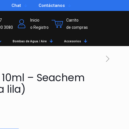
Chat
Contáctanos
7
Inicio
Carrito
80 3080
o Registro
de compras
Bombas de Agua / Aire
Accesorios
d 10ml – Seachem
 lila)