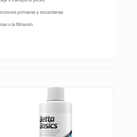
neje o transporte peces.
fecciones primarias y secundarias.
s o la filtración.