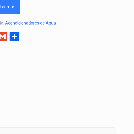
l carrito
ía:
Acondicionadores de Agua
er
egram
Facebook
Gmail
Compartir