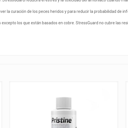
. StressGuard reducirá el estrés y la toxicidad del amoníaco cuando ma
er la curación de los peces heridos y para reducir la probabilidad de in
cepto los que están basados en cobre. StressGuard no cubre las resina