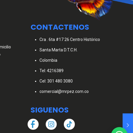
CONTACTENOS
Cra . 6ta #17 26 Centro Histórico
icilio
Santa Marta D.T.C.H.
o
Colombia
Tel: 4216389
Cel: 301 480 3080
comercial@mrpez.com.co
SIGUENOS