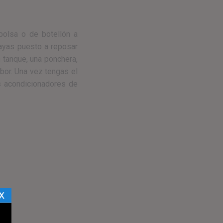
bolsa o de botellón a
hayas puesto a reposar
 tanque, una ponchera,
abor. Una vez tengas el
es acondicionadores de
X