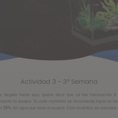
Actividad 3 - 3ª Semana
has llegado hasta aquí, quiere decir que ya han transcurrido
3
miento tu acuario. En este momento se recomienda hacer un re
el
25%
del agua que tiene el acuario. Este recambio se realizará 