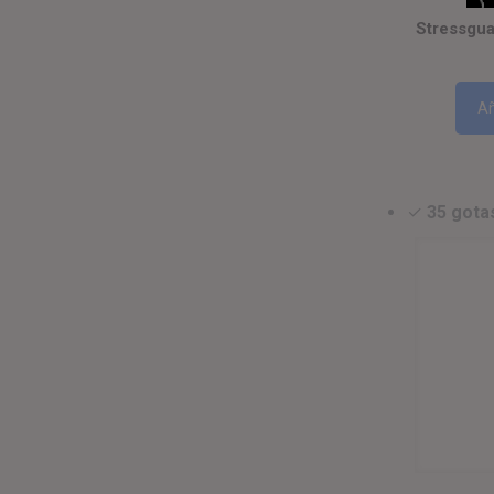
Stressgu
Añ
✓
35 gota