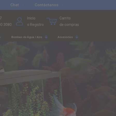
Chat
Contáctanos
7
Inicio
Carrito
80 3080
o Registro
de compras
Bombas de Agua / Aire
Accesorios