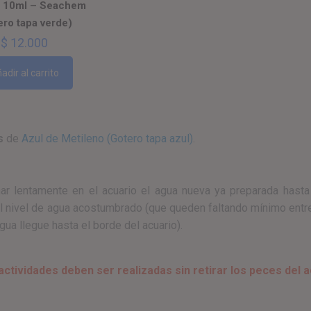
e 10ml – Seachem
ero tapa verde)
$
12.000
adir al carrito
s
de
Azul de Metileno (Gotero tapa azul)
.
r lentamente en el acuario el agua nueva ya preparada hasta
el nivel de agua acostumbrado (que queden faltando mínimo entr
agua llegue hasta el borde del acuario).
actividades deben ser realizadas sin retirar los peces del a