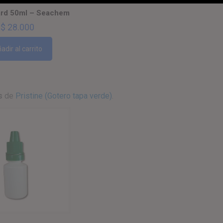
ard 50ml – Seachem
$
28.000
adir al carrito
s
de
Pristine (Gotero tapa verde)
.