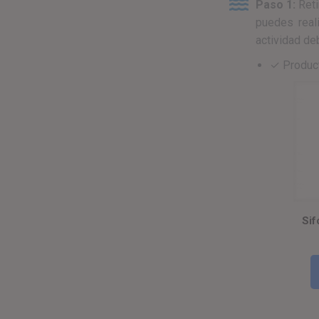
Paso 1:
Reti
puedes reali
actividad de
✓ Product
Sif