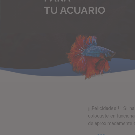
TU ACUARIO
¡¡¡Felicidades!!! Si 
colocaste en funciona
de aproximadamente 