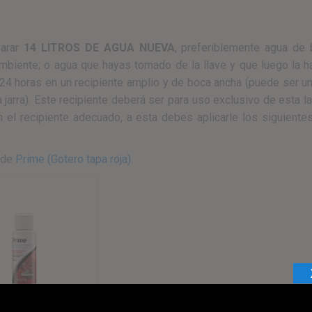
arar
14 LITROS DE AGUA NUEVA
, preferiblemente agua de 
mbiente; o agua que hayas tomado de la llave y que luego la 
24 horas en un recipiente amplio y de boca ancha (puede ser un
 jarra). Este recipiente deberá ser para uso exclusivo de esta l
 el recipiente adecuado, a esta debes aplicarle los siguient
de
Prime (Gotero tapa roja)
.