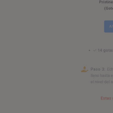
Pristin
(Got
Añ
✓
14 gota
Paso 3:
Echa
lleno hasta 
el nivel del 
Estas 