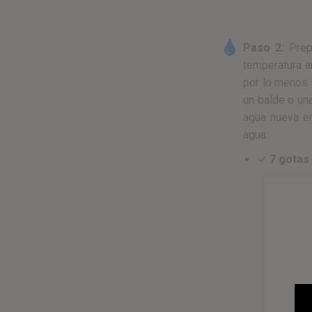
Paso 2:
Prep
temperatura a
por lo menos 
un balde o una
agua nueva en
agua:
✓
7 gotas