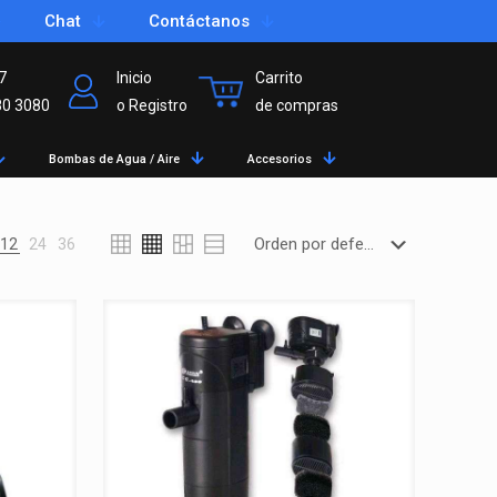
Chat
Contáctanos
7
Inicio
Carrito
80 3080
o Registro
de compras
Bombas de Agua / Aire
Accesorios
12
24
36