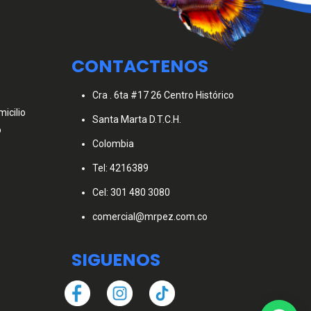
CONTACTENOS
Cra . 6ta #17 26 Centro Histórico
icilio
Santa Marta D.T.C.H.
o
Colombia
Tel: 4216389
Cel: 301 480 3080
comercial@mrpez.com.co
SIGUENOS