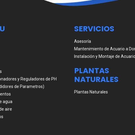
U
SERVICIOS
Asesoría
Mantenimiento de Acuario a Dom
Instalación y Montaje de Acuari
PLANTAS
s
NATURALES
onadores y Reguladores de PH
didores de Parametros)
Plantas Naturales
entos
e agua
de aire
os