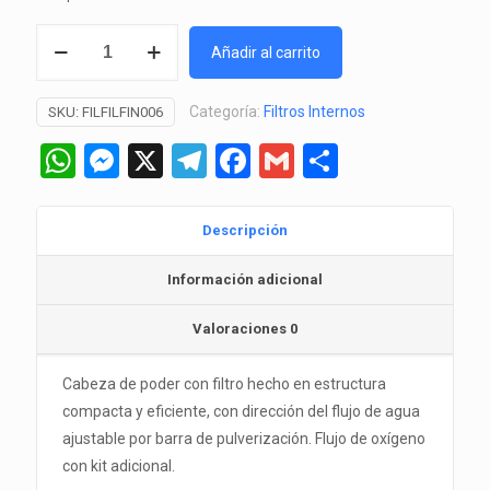
Filtro
Añadir al carrito
Interno
Magi-
Categoría:
Filtros Internos
SKU:
FILFILFIN006
700
(Resun)
WhatsApp
Messenger
X
Telegram
Facebook
Gmail
Comparti
cantidad
Descripción
Información adicional
Valoraciones
0
Cabeza de poder con filtro hecho en estructura
compacta y eficiente, con dirección del flujo de agua
ajustable por barra de pulverización. Flujo de oxígeno
con kit adicional.