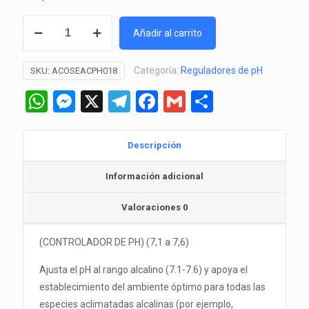
Alkaline
Añadir al carrito
Regulator
50gr
Categoría:
Reguladores de pH
SKU:
ACOSEACPH018
-
Seachem
WhatsApp
Messenger
X
Telegram
Facebook
Gmail
Comparti
cantidad
Descripción
Información adicional
Valoraciones
0
(CONTROLADOR DE PH) (7,1 a 7,6)
Ajusta el pH al rango alcalino (7.1-7.6) y apoya el
establecimiento del ambiente óptimo para todas las
especies aclimatadas alcalinas (por ejemplo,