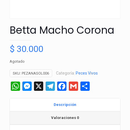
Betta Macho Corona
$
30.000
Agotado
Categoría:
Peces Vivos
SKU:
PEZANASOL006
WhatsApp
Messenger
X
Telegram
Facebook
Gmail
Comparti
Descripción
Valoraciones
0