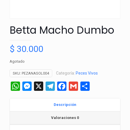
Betta Macho Dumbo
$
30.000
Agotado
Categoría:
Peces Vivos
SKU:
PEZANASOL004
WhatsApp
Messenger
X
Telegram
Facebook
Gmail
Comparti
Descripción
Valoraciones
0