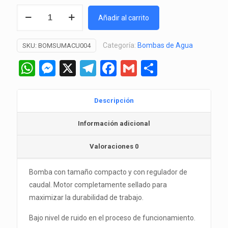
Bomba
Añadir al carrito
de
Agua
Categoría:
Bombas de Agua
SKU:
BOMSUMACU004
Sumergible
SP-
WhatsApp
Messenger
X
Telegram
Facebook
Gmail
Comparti
800
(Resun)
cantidad
Descripción
Información adicional
Valoraciones
0
Bomba con tamaño compacto y con regulador de
caudal. Motor completamente sellado para
maximizar la durabilidad de trabajo.
Bajo nivel de ruido en el proceso de funcionamiento.