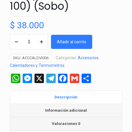
100) ⁠(Sobo)
$
38.000
Calentador
Añadir al carrito
de
Agua
Categorías:
Accesorios
,
SKU:
ACCCALDVI006
100W
Calentadores y Termometros
con
control
WhatsApp
Messenger
X
Telegram
Facebook
Gmail
Comparti
de
Temperatura
(HS-
Descripción
100)
Información adicional
⁠(Sobo)
cantidad
Valoraciones
0