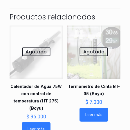
Productos relacionados
Agotado
Agotado
Calentador de Agua 75W
Termómetro de Cinta BT-
con control de
05 (Boyu)
temperatura (HT-275)⁠
$
7.000
(Boyu)
Leer más
$
96.000
Leer más