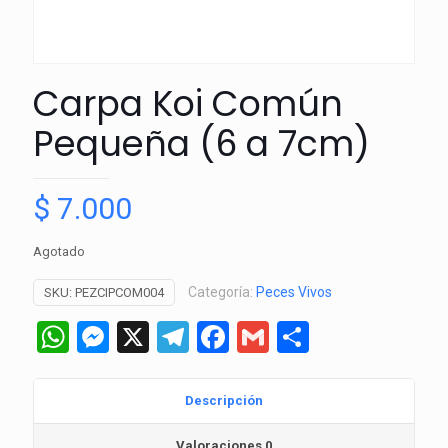
Carpa Koi Común
Pequeña (6 a 7cm)
$
7.000
Agotado
Categoría:
Peces Vivos
SKU:
PEZCIPCOM004
WhatsApp
Messenger
X
Telegram
Facebook
Gmail
Comparti
Descripción
Valoraciones
0