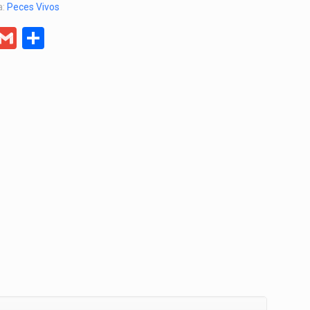
a:
Peces Vivos
er
egram
Facebook
Gmail
Compartir