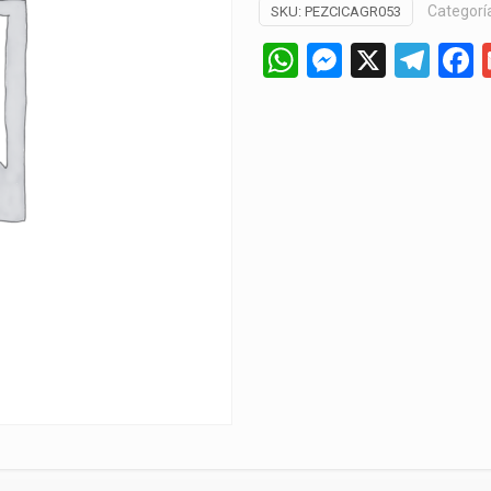
Categorí
SKU:
PEZCICAGR053
WhatsApp
Messeng
X
Tel