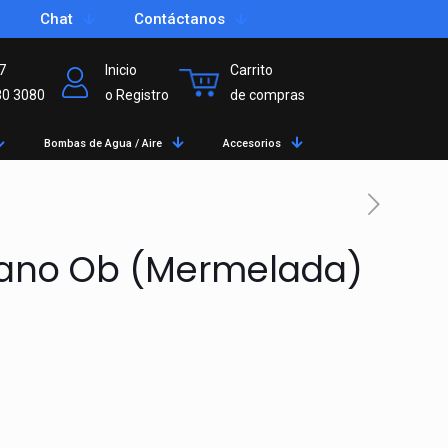
Chat
Contáctanos
7
Inicio
Carrito
80 3080
o Registro
de compras
Bombas de Agua / Aire
Accesorios
icano Ob (Mermelada)