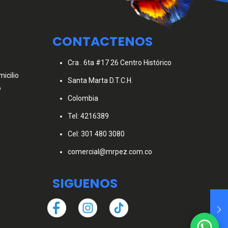
CONTACTENOS
Cra . 6ta #17 26 Centro Histórico
icilio
Santa Marta D.T.C.H.
o
Colombia
Tel: 4216389
Cel: 301 480 3080
comercial@mrpez.com.co
SIGUENOS