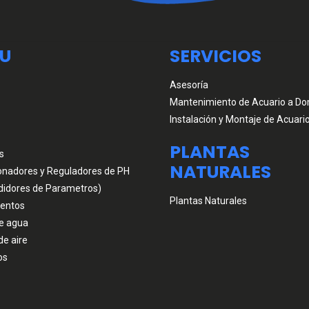
U
SERVICIOS
Asesoría
Mantenimiento de Acuario a Dom
Instalación y Montaje de Acuari
PLANTAS
s
NATURALES
onadores y Reguladores de PH
didores de Parametros)
Plantas Naturales
entos
e agua
de aire
os