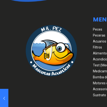
MEN
Peces
Peceras
Acuarios
Filtros
Alimento
Acondici
Test (Me
Medicam
Bomba d
Motores 
Accesori
Sustrato