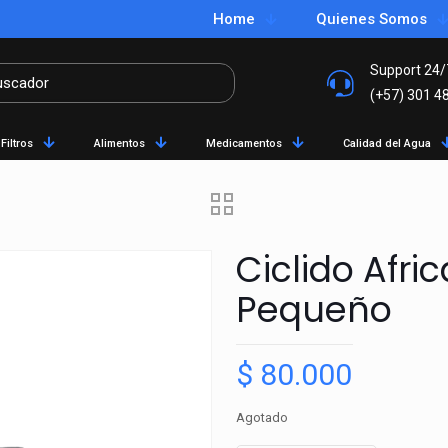
Home
Quienes Somos
Support 24/
(+57) 301 4
Filtros
Alimentos
Medicamentos
Calidad del Agua
Ciclido Afr
Pequeño
$
80.000
Agotado