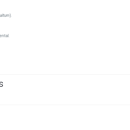
 altum
).
ental.
s