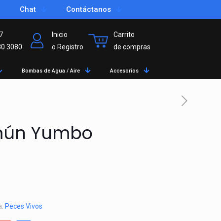
Chat
Contáctanos
7
Inicio
Carrito
80 3080
o Registro
de compras
Bombas de Agua / Aire
Accesorios
mún Yumbo
a:
Peces Vivos