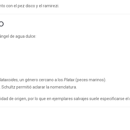
nto con el pez disco y el ramirezi.
o
ángel de agua dulce:
lataxoides
, un género cercano a los
Platax
(peces marinos).
 Schultz permitió aclarar la nomenclatura.
ad de origen, por lo que en ejemplares salvajes suele especificarse el 