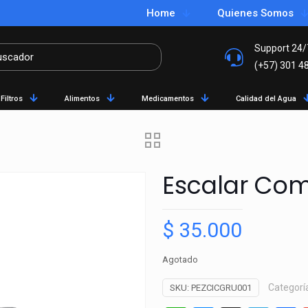
Home
Quienes Somos
Support 24/
(+57) 301 4
Filtros
Alimentos
Medicamentos
Calidad del Agua
Escalar Co
$
35.000
Agotado
Categorí
SKU:
PEZCICGRU001