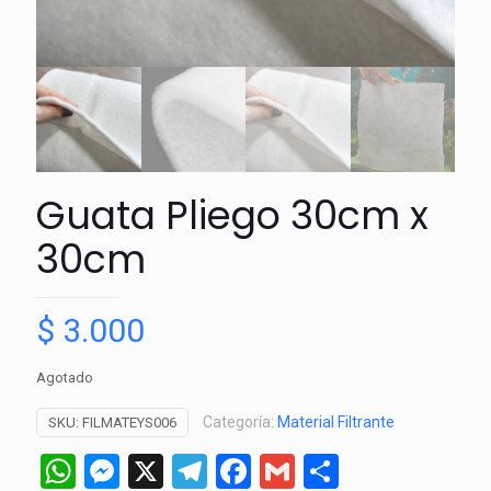
Guata Pliego 30cm x
30cm
$
3.000
Agotado
Categoría:
Material Filtrante
SKU:
FILMATEYS006
WhatsApp
Messenger
X
Telegram
Facebook
Gmail
Comparti