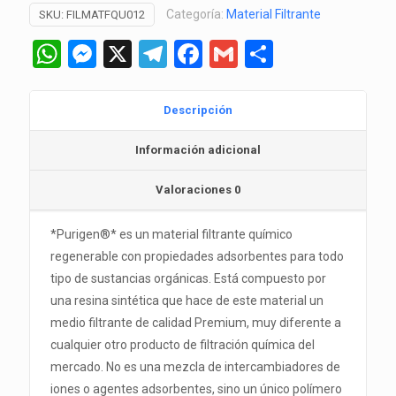
Categoría:
Material Filtrante
SKU:
FILMATFQU012
Seachem
cantidad
WhatsApp
Messenger
X
Telegram
Facebook
Gmail
Comparti
Descripción
Información adicional
Valoraciones
0
*Purigen®* es un material filtrante químico
regenerable con propiedades adsorbentes para todo
tipo de sustancias orgánicas. Está compuesto por
una resina sintética que hace de este material un
medio filtrante de calidad Premium, muy diferente a
cualquier otro producto de filtración química del
mercado. No es una mezcla de intercambiadores de
iones o agentes adsorbentes, sino un único polímero