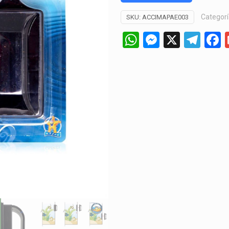
Categorí
SKU:
ACCIMAPAE003
WhatsApp
Messeng
X
Tel