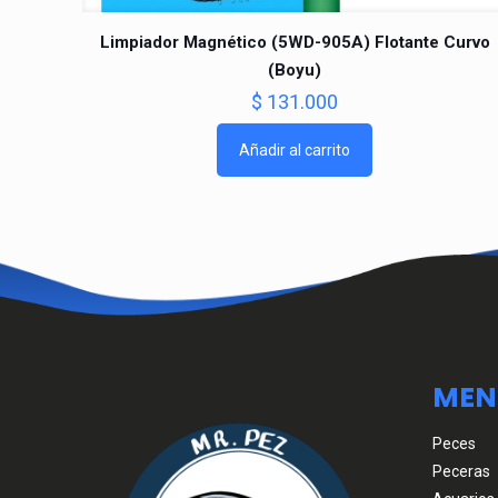
Limpiador Magnético (5WD-905A) Flotante Curvo
(Boyu)
$
131.000
Añadir al carrito
MEN
Peces
Peceras