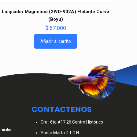
Limpiador Magnético (2WD-902A) Flotante Curvo
(Boyu)
$
67.000
Añadir al carrito
CONTACTENOS
Cra . 6ta #17 26 Centro Histórico
icilio
Santa Marta D.T.C.H.