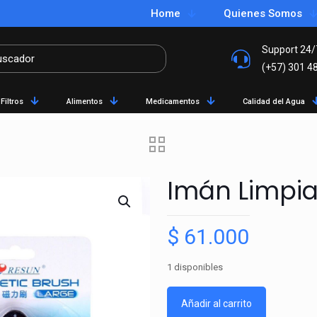
Home
Quienes Somos
Support 24/
(+57) 301 4
Filtros
Alimentos
Medicamentos
Calidad del Agua
Imán Limpia
$
61.000
1 disponibles
Añadir al carrito