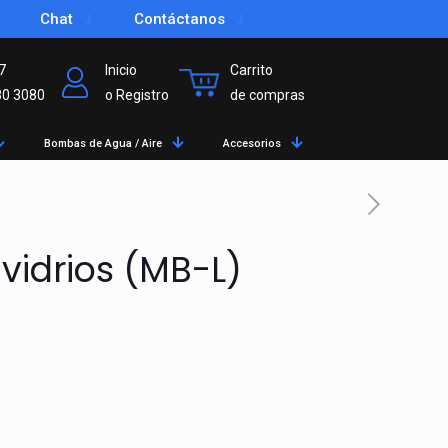
Chat
Contáctanos
7
Inicio
Carrito
80 3080
o Registro
de compras
Bombas de Agua / Aire
Accesorios
vidrios (MB-L)