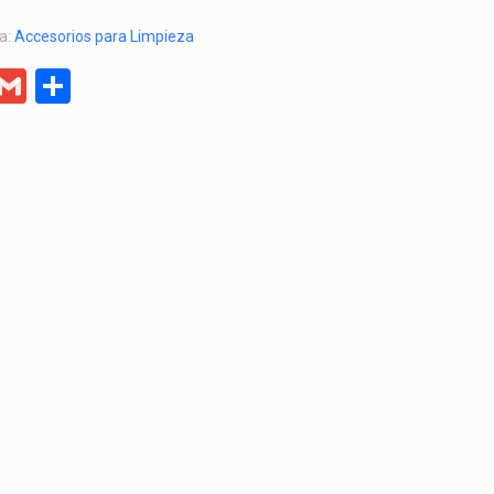
a:
Accesorios para Limpieza
er
egram
Facebook
Gmail
Compartir