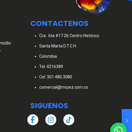
CONTACTENOS
Cra . 6ta #17 26 Centro Histórico
icilio
Santa Marta D.T.C.H.
o
Colombia
Tel: 4216389
Cel: 301 480 3080
comercial@mrpez.com.co
SIGUENOS