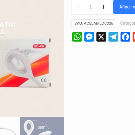
Lámpara
Añadir a
LED
de
Categor
SKU:
ACCLAMLDC006
Clip
SD-
WhatsApp
Messeng
X
Tel
4W
(Sobo)
cantidad