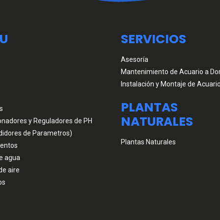
U
SERVICIOS
Asesoría
Mantenimiento de Acuario a Dom
Instalación y Montaje de Acuari
PLANTAS
s
NATURALES
onadores y Reguladores de PH
didores de Parametros)
Plantas Naturales
entos
e agua
de aire
os