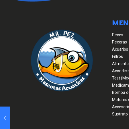
MEN
Peces
Peceras
Acuarios
Filtros
Alimento
Acondici
Test (Me
Medicam
Bomba d
Motores 
Accesori
Sustrato