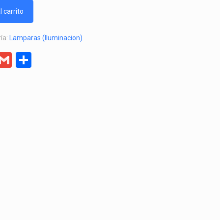
l carrito
ía:
Lamparas (Iluminacion)
er
egram
Facebook
Gmail
Compartir