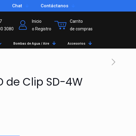
Chat
Contáctanos
7
Inicio
Carrito
80 3080
o Registro
de compras
Bombas de Agua / Aire
Accesorios
D de Clip SD-4W