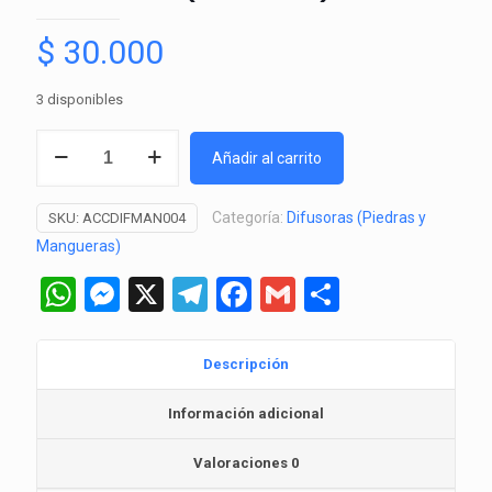
$
30.000
3 disponibles
Manguera
Añadir al carrito
Difusora
de
Categoría:
Difusoras (Piedras y
SKU:
ACCDIFMAN004
Aire
Mangueras)
(AC-
75)
WhatsApp
Messenger
X
Telegram
Facebook
Gmail
Comparti
cantidad
Descripción
Información adicional
Valoraciones
0