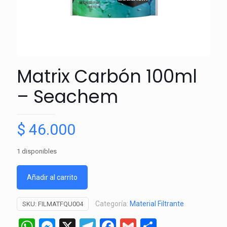
Matrix Carbón 100ml
– Seachem
$
46.000
1 disponibles
Añadir al carrito
Categoría:
Material Filtrante
SKU:
FILMATFQU004
WhatsApp
Messenger
X
Telegram
Facebook
Gmail
Comparti