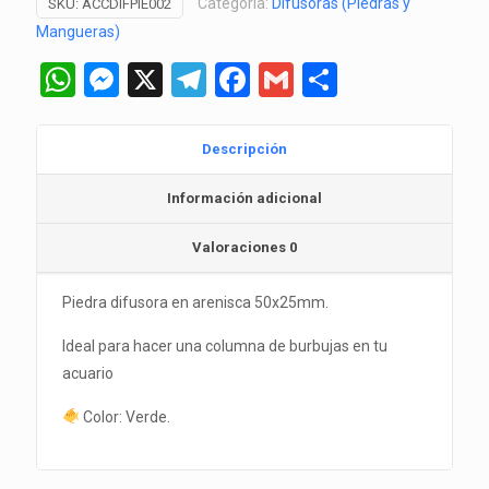
Categoría:
Difusoras (Piedras y
SKU:
ACCDIFPIE002
Mangueras)
WhatsApp
Messenger
X
Telegram
Facebook
Gmail
Comparti
Descripción
Información adicional
Valoraciones
0
Piedra difusora en arenisca 50x25mm.
Ideal para hacer una columna de burbujas en tu
acuario
Color: Verde.