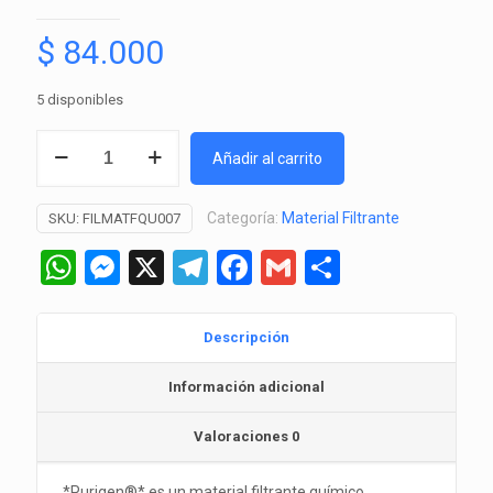
$
84.000
5 disponibles
Purigen
Añadir al carrito
100ml
-
Categoría:
Material Filtrante
SKU:
FILMATFQU007
Seachem
cantidad
WhatsApp
Messenger
X
Telegram
Facebook
Gmail
Comparti
Descripción
Información adicional
Valoraciones
0
*Purigen®* es un material filtrante químico