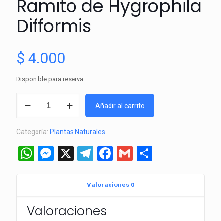
Ramito de Hygrophila
Difformis
$
4.000
Disponible para reserva
Ramito
Añadir al carrito
de
Hygrophila
Categoría:
Plantas Naturales
Difformis
cantidad
WhatsApp
Messenger
X
Telegram
Facebook
Gmail
Comparti
Valoraciones
0
Valoraciones