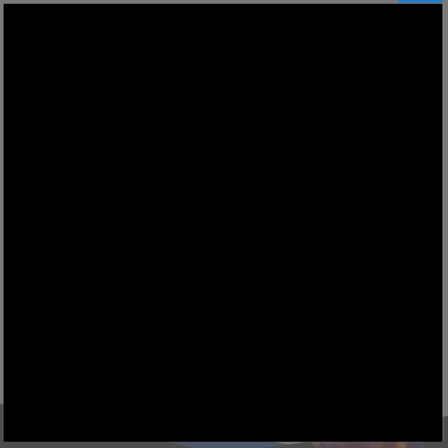
Actividad 1 semana 1
Actividad 2 semana 2
Actividad 3 semana 3
Actividad 4 semana 4
WhatsApp
Messenger
X
Telegram
Facebook
Gmail
Comparti