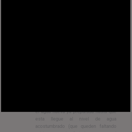
Pristine 10ml –
Seachem (Gotero
tapa verde)
$
12.000
Añadir al
carrito
✓
8 gotas
de
Azul de Metileno
(Gotero tapa azul)
.
Paso 3:
Echar lentamente en el acuario
el agua nueva ya preparada hasta que
esta llegue al nivel de agua
acostumbrado (que queden faltando