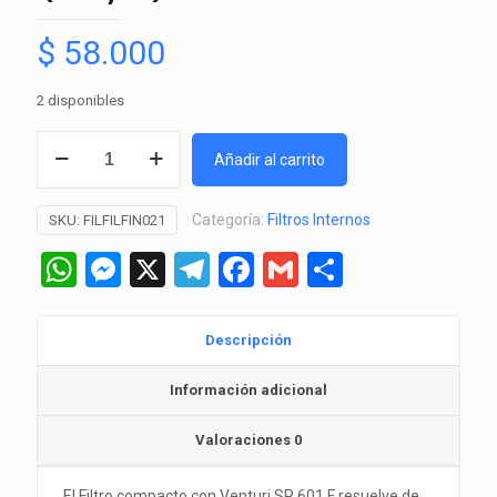
$
58.000
2 disponibles
Filtro
Añadir al carrito
Interno
SP-
Categoría:
Filtros Internos
SKU:
FILFILFIN021
601F
(Boyu)
WhatsApp
Messenger
X
Telegram
Facebook
Gmail
Comparti
cantidad
Descripción
Información adicional
Valoraciones
0
El Filtro compacto con Venturi SP 601 F resuelve de