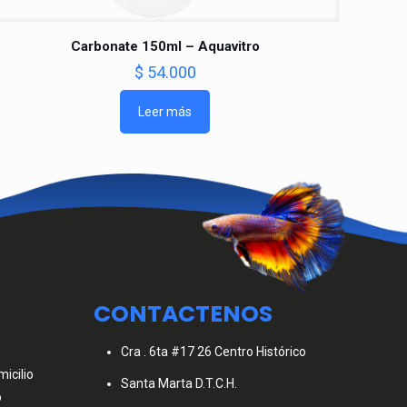
Carbonate 150ml – Aquavitro
$
54.000
Leer más
CONTACTENOS
Cra . 6ta #17 26 Centro Histórico
icilio
Santa Marta D.T.C.H.
o