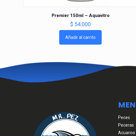
Premier 150ml – Aquavitro
$
54.000
Añadir al carrito
MEN
Peces
Peceras
Acuarios