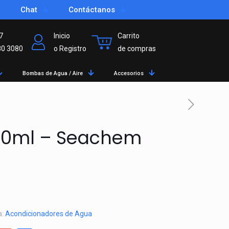
Chat
Contáctanos
7
Inicio
Carrito
80 3080
o Registro
de compras
Bombas de Agua / Aire
Accesorios
 50ml – Seachem
a:
Acondicionadores de Agua