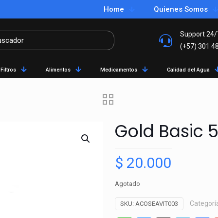
Home
Quienes Somos
Support 24/
(+57) 301 4
Filtros
Alimentos
Medicamentos
Calidad del Agua
Gold Basic
$
20.000
Agotado
Categorí
SKU:
ACOSEAVIT003