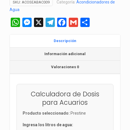
Categoría:
Acondicionadores de
SKU:
ACOSEABAC009
Seachem
Agua
cantidad
WhatsApp
Messenger
X
Telegram
Facebook
Gmail
Comparti
Descripción
Información adicional
Valoraciones
0
Calculadora de Dosis
para Acuarios
Producto seleccionado:
Prestine
Ingresa los litros de agua: