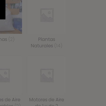
nas
(2)
Plantas
Naturales
(14)
s de Aire
Motores de Aire