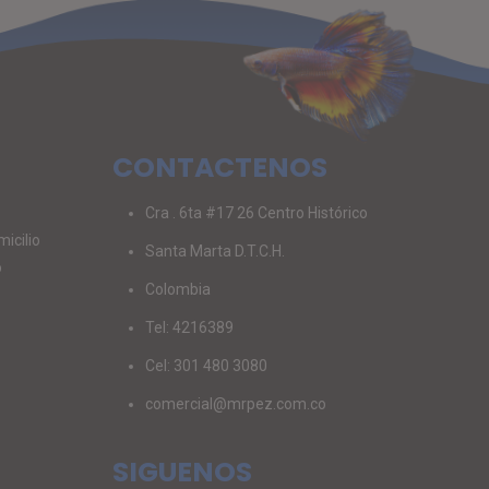
CONTACTENOS
Cra . 6ta #17 26 Centro Histórico
icilio
Santa Marta D.T.C.H.
o
Colombia
Tel: 4216389
Cel: 301 480 3080
comercial@mrpez.com.co
SIGUENOS