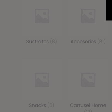
Sustratos
(8)
Accesorios
(81)
Snacks
(6)
Carrusel Home