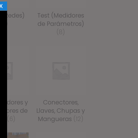
X
 (Redes)
Test (Medidores
(5)
de Parámetros)
(8)
tadores y
Conectores,
adores de
Llaves, Chupas y
as
(6)
Mangueras
(12)