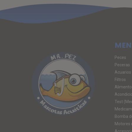
MEN
Peces
Peceras
Acuarios
Filtros
Alimento
Acondici
Test (Me
Medicam
Bomba d
Motores 
Accesori