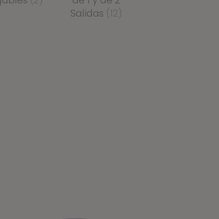
gables
(2)
de 1 y de 2
Salidas
(12)