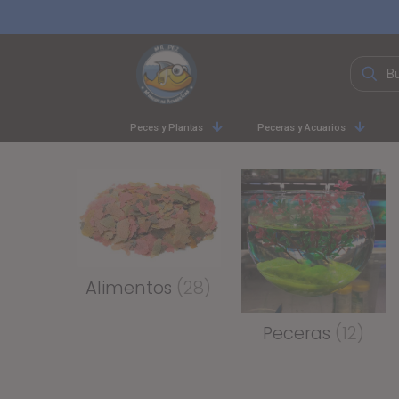
Peces y Plantas
Peceras y Acuarios
Alimentos
(28)
Peceras
(12)