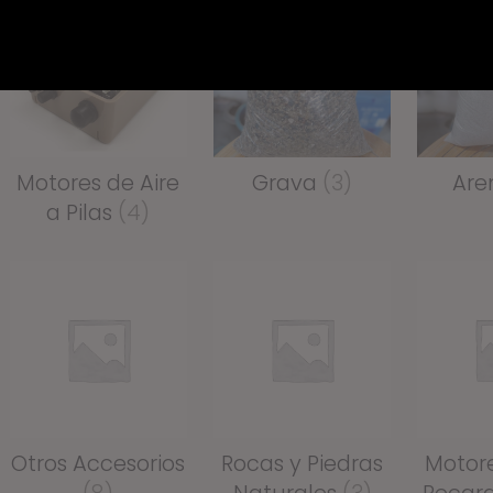
Motores de Aire
Grava
(3)
Are
a Pilas
(4)
Otros Accesorios
Rocas y Piedras
Motore