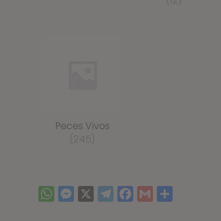
(12)
Peces Vivos
(245)
WhatsApp
Messenger
X
Telegram
Facebook
Gmail
Compar