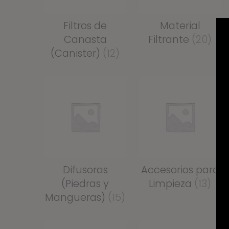
Filtros de
Material
Canasta
Filtrante
(20)
(Canister)
(12)
Difusoras
Accesorios para
(Piedras y
Limpieza
(13)
Mangueras)
(15)