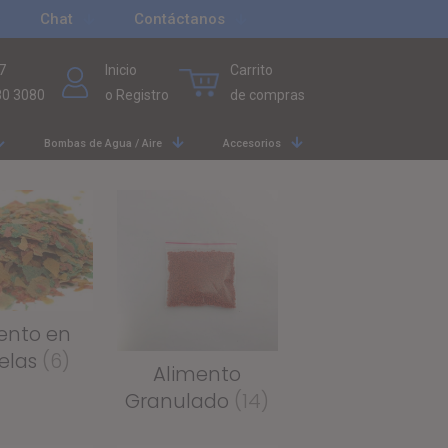
Chat
Contáctanos
7
Inicio
Carrito
80 3080
o Registro
de compras
Bombas de Agua / Aire
Accesorios
ento en
elas
(6)
Alimento
Granulado
(14)